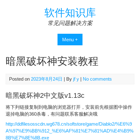
Skip
软件知识库
to
content
常见问题解决方案
Menu +
暗黑破坏神安装教程
Posted on
2023年8月24日
| By
jf y
|
No comments
暗黑破坏神2中文版v1.13c
将下列链接复制到电脑的浏览器打开，安装前先根据图中操作
退掉电脑的360杀毒，有问题联系客服解决哦
http://ddfilesosscdn.wg678.cn/softstore/game/Diablo2/%E6%9
A%97%E9%BB%912_%E6%AF%81%E7%81%AD%E4%B9%
8B%E7%8E%8B.exe